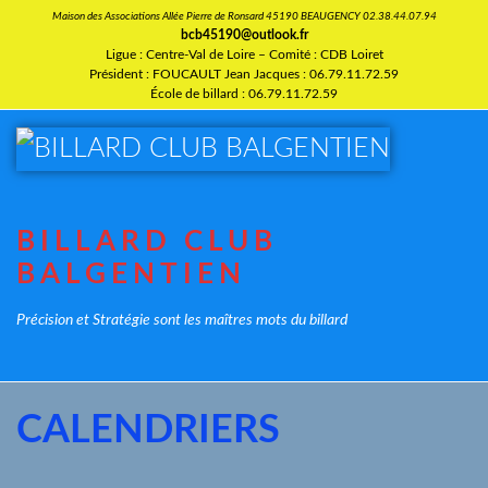
Maison des Associations Allée Pierre de Ronsard 45190 BEAUGENCY 02.38.44.07.94
bcb45190@outlook.fr
Ligue : Centre-Val de Loire – Comité : CDB Loiret
Président : FOUCAULT Jean Jacques : 06.79.11.72.59
École de billard : 06.79.11.72.59
BILLARD CLUB
BALGENTIEN
Précision et Stratégie sont les maîtres mots du billard
CALENDRIERS