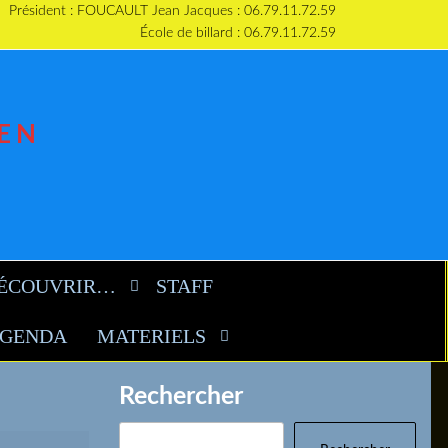
Président : FOUCAULT Jean Jacques : 06.79.11.72.59
École de billard : 06.79.11.72.59
IEN
ÉCOUVRIR…
STAFF
AGENDA
MATERIELS
Rechercher