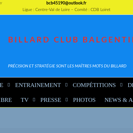
bcb45190@outlook.fr
CY
Ligue : Centre-Val de Loire – Comité : CDB Loiret
BILLARD CLUB BALGENT
PRÉCISION ET STRATÉGIE SONT LES MAÎTRES MOTS DU BILLARD
E
ENTRAINEMENT
COMPÉTITIONS
D
MBRE
TV
PRESSE
PHOTOS
NEWS & 