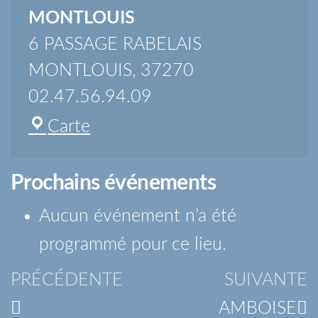
MONTLOUIS
6 PASSAGE RABELAIS
MONTLOUIS
,
37270
02.47.56.94.09
MONTLOUIS
Carte
Prochains événements
Aucun événement n’a été
programmé pour ce lieu.
Navigation
Article
A
PRÉCÉDENTE
SUIVANTE
de
précédent
s
AMBOISE