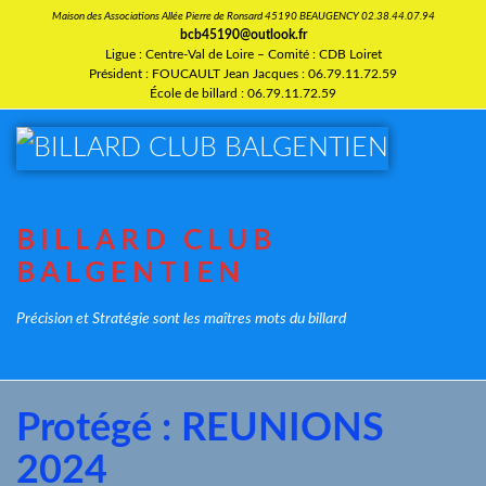
Maison des Associations Allée Pierre de Ronsard 45190 BEAUGENCY 02.38.44.07.94
bcb45190@outlook.fr
Ligue : Centre-Val de Loire – Comité : CDB Loiret
Président : FOUCAULT Jean Jacques : 06.79.11.72.59
École de billard : 06.79.11.72.59
BILLARD CLUB
BALGENTIEN
Précision et Stratégie sont les maîtres mots du billard
Protégé : REUNIONS
2024